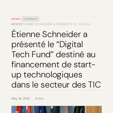
NEWS
COMPANY
NEWS
ÉTIENNE SCHNEIDER A PRÉSENTÉ LE “DIGITAL
/
TECH FUND” DESTINÉ AU FINANCEMENT DE
Étienne Schneider a 
START-UP TECHNOLOGIQUES DANS LE
SECTEUR DES TIC
présenté le “Digital 
Tech Fund” destiné au 
financement de start-
up technologiques 
dans le secteur des TIC
May 18, 2016
4 min