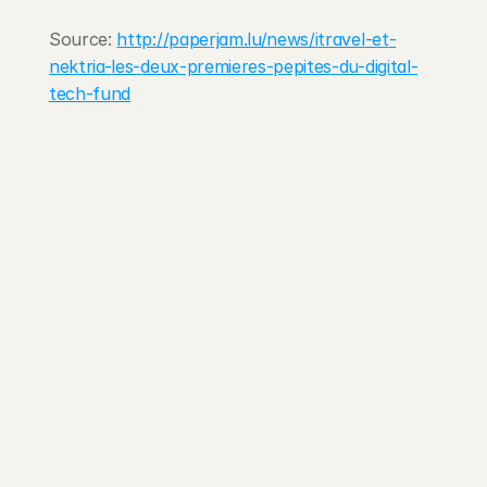
Source: 
http://paperjam.lu/news/itravel-et-
nektria-les-deux-premieres-pepites-du-digital-
tech-fund
203 Rte d'Arlon
1150 Belair, Luxembourg
contact@exponcapital.com
Team
Portfolio
Manifesto
Invest
Pitch us
News