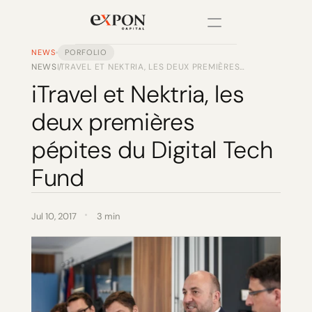
NEWS
PORFOLIO
NEWS
ITRAVEL ET NEKTRIA, LES DEUX PREMIÈRES
/
PRODUCT
PÉPITES DU DIGITAL TECH FUND
iTravel et Nektria, les 
Design
deux premières 
Content
pépites du Digital Tech 
Fund
Publish
Changelog
Jul 10, 2017
3 min
Pricing
RESOURCES