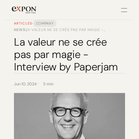
ARTICLES
COMPANY
NEWS
LA VALEUR NE SE CRÉE PAS PAR MAGIE -
/
PRODUCT
INTERVIEW BY PAPERJAM
La valeur ne se crée 
Design
pas par magie - 
Content
Interview by Paperjam
Publish
Jun 10, 2024
5 min
Changelog
Pricing
RESOURCES