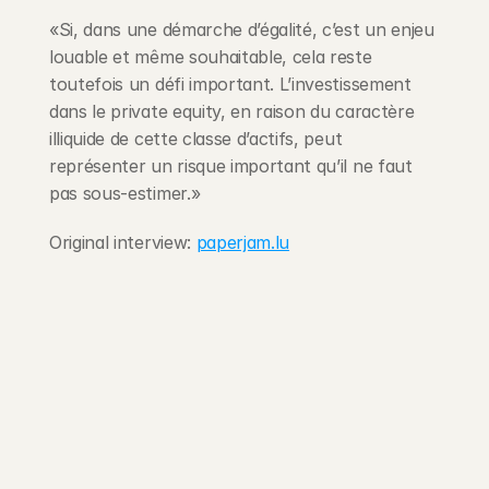
«Si, dans une démarche d’égalité, c’est un enjeu 
louable et même souhaitable, cela reste 
toutefois un défi important. L’investissement 
dans le private equity, en raison du caractère 
illiquide de cette classe d’actifs, peut 
représenter un risque important qu’il ne faut 
pas sous-estimer.»
Original interview: 
paperjam.lu
203 Rte d'Arlon
1150 Belair, Luxembourg
contact@exponcapital.com
Team
Portfolio