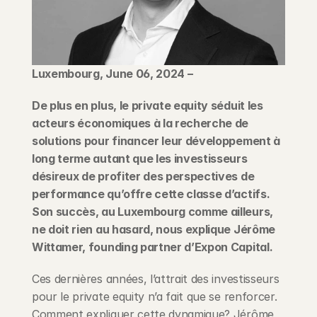
Blog
Careers
Luxembourg, June 06, 2024 –
Docs
De plus en plus, le private equity séduit les 
acteurs économiques à la recherche de 
About
solutions pour financer leur développement à 
long terme autant que les investisseurs 
désireux de profiter des perspectives de 
COMMUNITY
performance qu’offre cette classe d’actifs. 
Join
Son succès, au Luxembourg comme ailleurs, 
ne doit rien au hasard, nous explique Jérôme 
Events
Wittamer, founding partner d’Expon Capital.
Ces dernières années, l’attrait des investisseurs 
Experts
pour le private equity n’a fait que se renforcer. 
Comment expliquer cette dynamique? Jérôme 